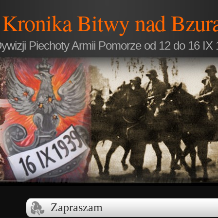
Kronika Bitwy nad Bzur
ywizji Piechoty Armii Pomorze od 12 do 16 IX 
Zapraszam