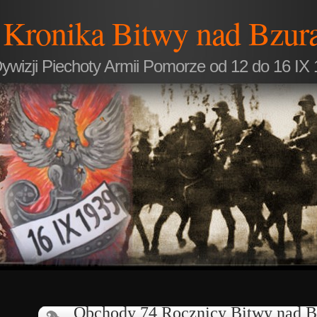
Kronika Bitwy nad Bzur
ywizji Piechoty Armii Pomorze od 12 do 16 IX 
Obchody 74 Rocznicy Bitwy nad B