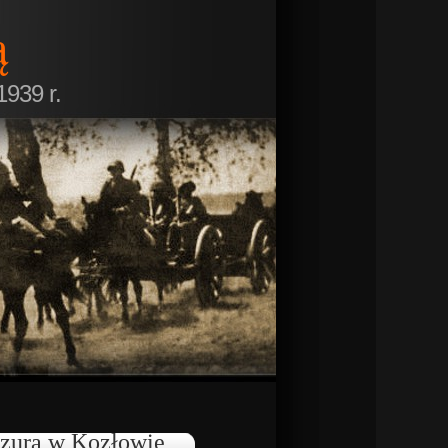
ą
1939 r.
zurą w Kozłowie