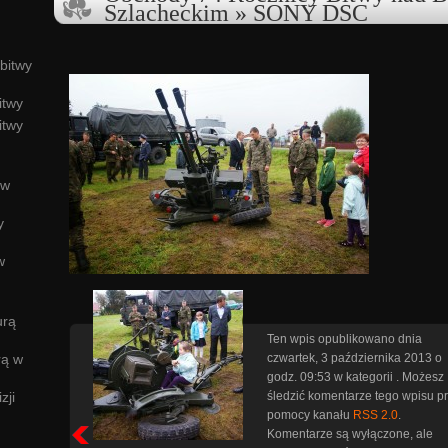
Szlacheckim
» SONY DSC
bitwy
itwy
itwy
ów
y
w
urą
Ten wpis opublikowano dnia
czwartek, 3 października 2013 o
rą w
godz. 09:53 w kategorii . Możesz
śledzić komentarze tego wpisu p
zji
pomocy kanału
RSS 2.0
.
Komentarze są wyłączone, ale