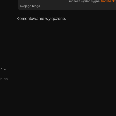
możesz wysłać sygnał
trackback
swojego bloga.
Komentowanie wyłączone.
ch w
ch na