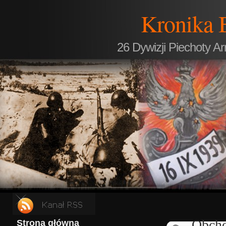
Kronika 
26 Dywizji Piechoty A
Obcho
Strona główna