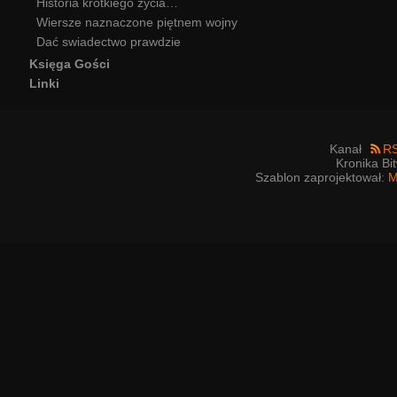
Historia krótkiego życia…
Wiersze naznaczone piętnem wojny
Dać swiadectwo prawdzie
Księga Gości
Linki
Kanał
R
Kronika Bi
Szablon zaprojektował:
M