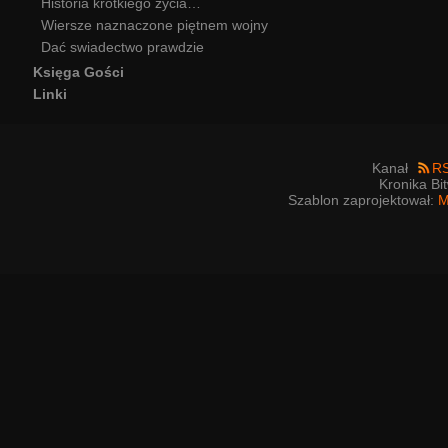
Historia krótkiego życia…
Wiersze naznaczone piętnem wojny
Dać swiadectwo prawdzie
Księga Gości
Linki
Kanał
R
Kronika Bi
Szablon zaprojektował:
M