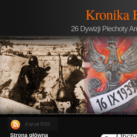
Kronika 
26 Dywizji Piechoty A
Obcho
Strona główna