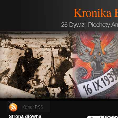
Kronika 
26 Dywizji Piechoty A
Obcho
Strona główna