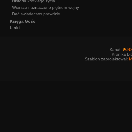
Historia krótkiego życia…
Wiersze naznaczone piętnem wojny
Dać swiadectwo prawdzie
Księga Gości
Linki
Kanał
R
Kronika Bi
Szablon zaprojektował:
M