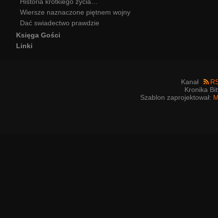
Historia krótkiego życia…
Wiersze naznaczone piętnem wojny
Dać swiadectwo prawdzie
Księga Gości
Linki
Kanał
R
Kronika Bi
Szablon zaprojektował:
M