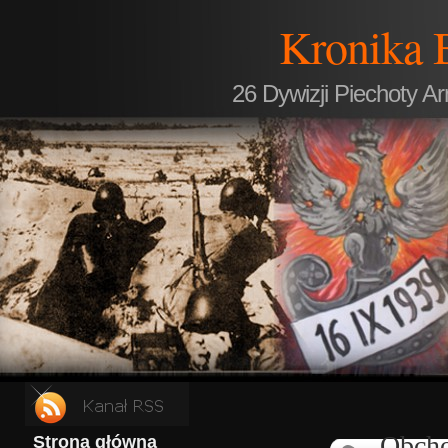
Kronika 
26 Dywizji Piechoty A
Obcho
Strona główna