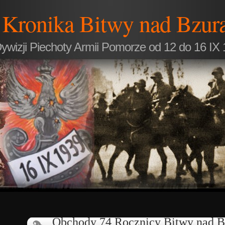
Kronika Bitwy nad Bzur
ywizji Piechoty Armii Pomorze od 12 do 16 IX 
Obchody 74 Rocznicy Bitwy nad B