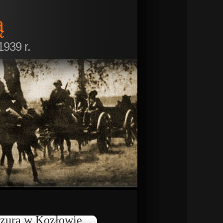
ą
1939 r.
zurą w Kozłowie