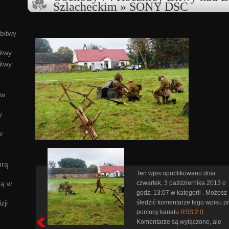
Szlacheckim
» SONY DSC
bitwy
itwy
itwy
ów
y
w
urą
Ten wpis opublikowano dnia
czwartek, 3 października 2013 o
rą w
godz. 13:07 w kategorii . Możesz
śledzić komentarze tego wpisu p
zji
pomocy kanału
RSS 2.0
.
Komentarze są wyłączone, ale