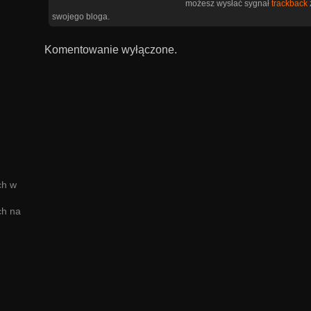
możesz wysłać sygnał
trackback
swojego bloga.
Komentowanie wyłączone.
ch w
ch na